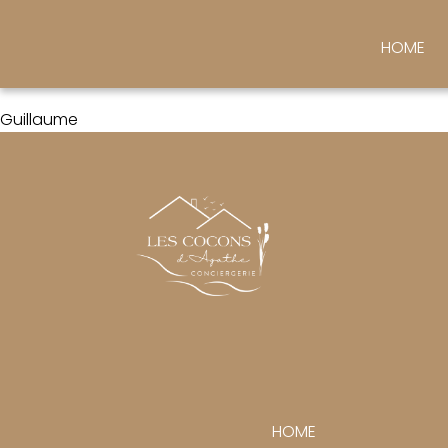
Je confie mon appartement à Mme GUENOLE depuis 6 mois. T
HOME
qualité de l’accueil qui leur est réservé.
Je recommande les yeux fermés !
Guillaume
HOME