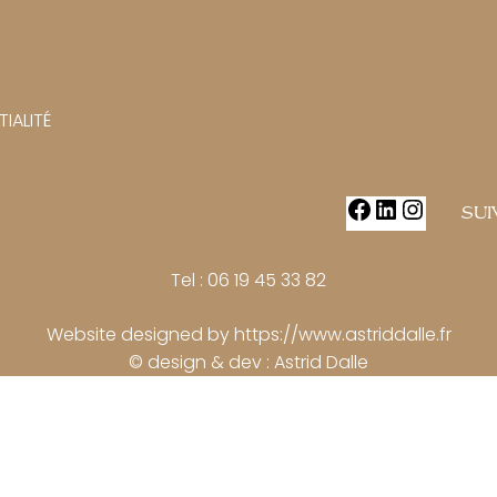
IALITÉ
Facebook
LinkedIn
Instagr
SUI
Tel : 06 19 45 33 82
Website designed by
https://www.astriddalle.fr
© design & dev : Astrid Dalle