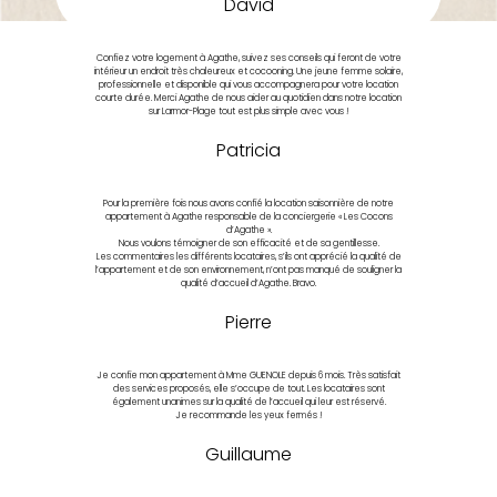
David
Confiez votre logement à Agathe, suivez ses conseils qui feront de votre
intérieur un endroit très chaleureux et cocooning. Une jeune femme solaire,
professionnelle et disponible qui vous accompagnera pour votre location
courte durée. Merci Agathe de nous aider au quotidien dans notre location
sur Larmor-Plage tout est plus simple avec vous !
Patricia
Pour la première fois nous avons confié la location saisonnière de notre
appartement à Agathe responsable de la conciergerie « Les Cocons
d’Agathe ».
Nous voulons témoigner de son efficacité et de sa gentillesse.
Les commentaires les différents locataires, s’ils ont apprécié la qualité de
l’appartement et de son environnement, n’ont pas manqué de souligner la
qualité d’accueil d’Agathe. Bravo.
Pierre
Je confie mon appartement à Mme GUENOLE depuis 6 mois. Très satisfait
des services proposés, elle s’occupe de tout. Les locataires sont
également unanimes sur la qualité de l’accueil qui leur est réservé.
Je recommande les yeux fermés !
Guillaume