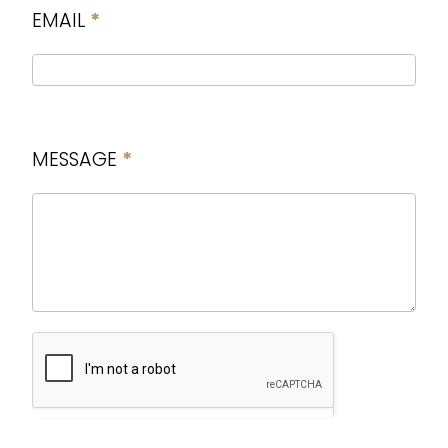
U
EMAIL
*
s
MESSAGE
*