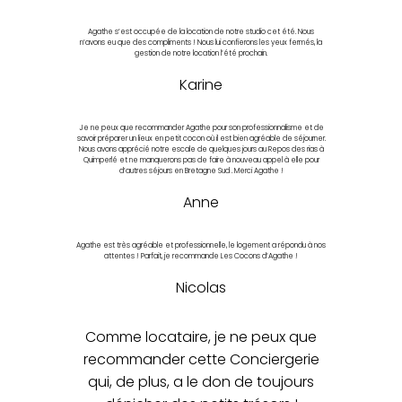
Agathe s’est occupée de la location de notre studio cet été. Nous
n’avons eu que des compliments ! Nous lui confierons les yeux fermés, la
gestion de notre location l’été prochain.
Karine
Je ne peux que recommander Agathe pour son professionnalisme et de
savoir préparer un lieux en petit cocon où il est bien agréable de séjourner.
Nous avons apprécié notre escale de quelques jours au Repos des rias à
Quimperlé et ne manquerons pas de faire à nouveau appel à elle pour
d’autres séjours en Bretagne Sud . Merci Agathe !
Anne
Agathe est très agréable et professionnelle, le logement a répondu à nos
attentes ! Parfait, je recommande Les Cocons d’Agathe !
Nicolas
Comme locataire, je ne peux que
recommander cette Conciergerie
qui, de plus, a le don de toujours