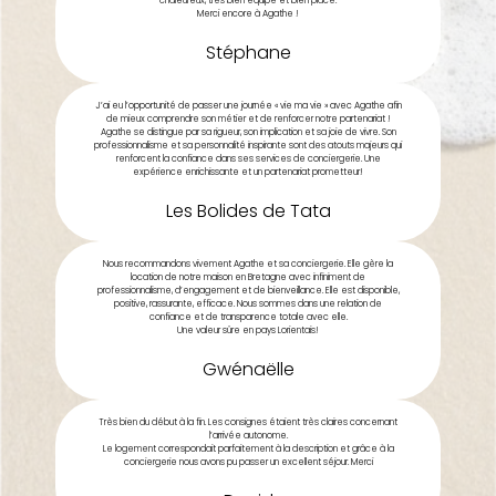
chaleureux, très bien équipé et bien placé.
Merci encore à Agathe !
Stéphane
J’ai eu l’opportunité de passer une journée « vie ma vie » avec Agathe afin
de mieux comprendre son métier et de renforcer notre partenariat !
Agathe se distingue par sa rigueur, son implication et sa joie de vivre. Son
professionnalisme et sa personnalité inspirante sont des atouts majeurs qui
renforcent la confiance dans ses services de conciergerie. Une
expérience enrichissante et un partenariat prometteur!
Les Bolides de Tata
Nous recommandons vivement Agathe et sa conciergerie. Elle gère la
location de notre maison en Bretagne avec infiniment de
professionnalisme, d’engagement et de bienveillance. Elle est disponible,
positive, rassurante, efficace. Nous sommes dans une relation de
confiance et de transparence totale avec elle.
Une valeur sûre en pays Lorientais!
Gwénaëlle
Très bien du début à la fin. Les consignes étaient très claires concernant
l’arrivée autonome.
Le logement correspondait parfaitement à la description et grâce à la
conciergerie nous avons pu passer un excellent séjour. Merci