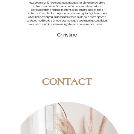
Nous avons confié notre logement à Agathe et elle a su répondre à
toutes nos attentes. Son sens de l’écoute, son sérieux et son
professionnalisme nous permettent de louer notre bien en toute
confiance. C’est de plus une jeune femme très agréable, très souriante
et de bon conseil pour la décoration. Grâce à elle nous avons apporté
quelques modifications à notre logement qui est ainsi plus au goût du jour.
Nous recommandons vivement Agathe, vous ne serez pas déçus !!!
Christine
CONTACT