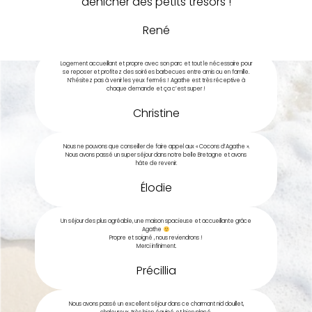
dénicher des petits trésors !
René
Logement accueillant et propre avec son parc et tout le nécessaire pour
se reposer et profitez des soirées barbecues entre amis ou en famille.
N’hésitez pas à venir les yeux fermés ! Agathe est très réceptive à
chaque demande et ça c’est super !
Christine
Nous ne pouvons que conseiller de faire appel aux « Cocons d’Agathe ».
Nous avons passé un super séjour dans notre belle Bretagne et avons
hâte de revenir.
Élodie
Un séjour des plus agréable, une maison spacieuse et accueillante grâce
Agathe
Propre et soigné , nous reviendrons !
Merci infiniment.
Précillia
Nous avons passé un excellent séjour dans ce charmant nid douillet,